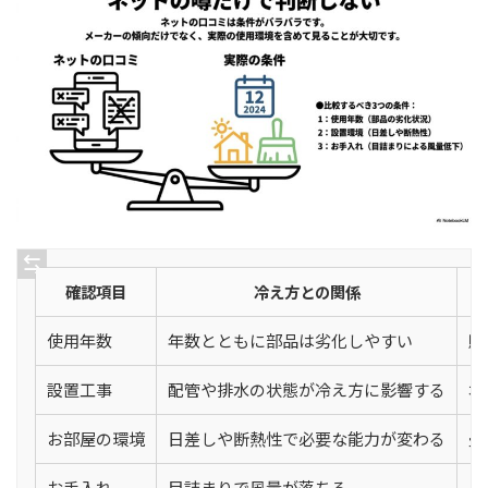
確認項目
冷え方との関係
使用年数
年数とともに部品は劣化しやすい
購
設置工事
配管や排水の状態が冷え方に影響する
本
お部屋の環境
日差しや断熱性で必要な能力が変わる
畳
お手入れ
目詰まりで風量が落ちる
自