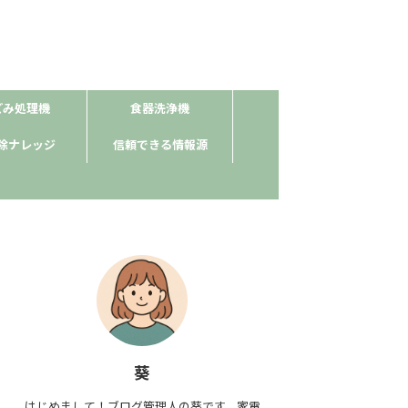
ごみ処理機
食器洗浄機
除ナレッジ
信頼できる情報源
葵
はじめまして！ブログ管理人の葵です。家電