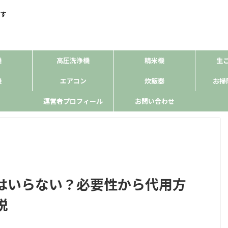
す
機
高圧洗浄機
精米機
生
機
エアコン
炊飯器
お掃
運営者プロフィール
お問い合わせ
はいらない？必要性から代用方
説